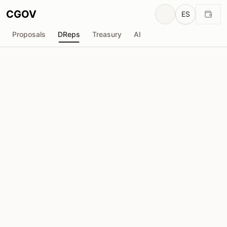
CGOV
ES
Proposals
DReps
Treasury
AI
D
DRep Anónimo
drep1yg8...u5uq7n
Poder de Voto
198.4K
ADA
Delegadores
1