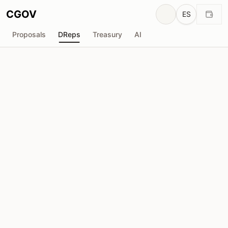
CGOV
ES
Proposals
DReps
Treasury
AI
P
Phil UPLC
drep1yg3...aedmkm
Poder de Voto
76.70M
ADA
Delegadores
708