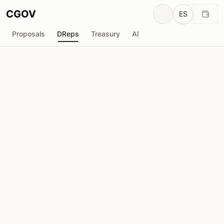
CGOV
ES
Proposals
DReps
Treasury
AI
AdaStat
drep1yfe...dxdg7u
Poder de Voto
50.96M
ADA
Delegadores
155