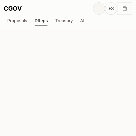
CGOV
ES
Proposals
DReps
Treasury
AI
D
decentralized_future
drep1yfd...tz3hsz
Poder de Voto
2.80M
ADA
Delegadores
12