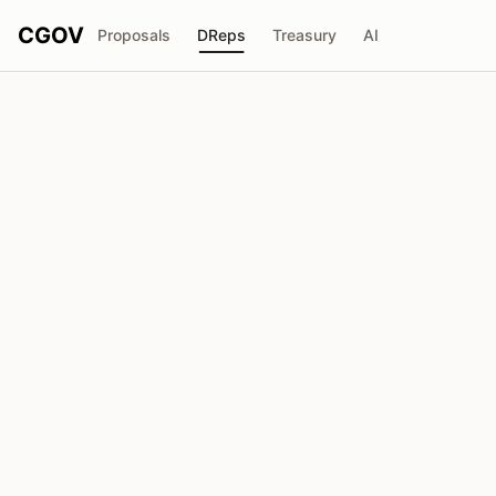
CGOV
Proposals
DReps
Treasury
AI
Cheeky Crypto (CHEEK)
drep1y2z...alzwdv
Poder de Voto
9.20M
ADA
Delegadores
144