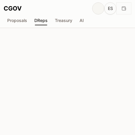
CGOV
ES
Proposals
DReps
Treasury
AI
No stress
drep1y2t...zwgyv7
Poder de Voto
2.52M
ADA
Delegadores
46