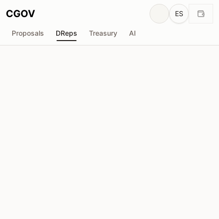
CGOV
ES
Proposals
DReps
Treasury
AI
CardanoYoda (MANDA Pool)
drep1y2m...skqwqp
Poder de Voto
90.64M
ADA
Delegadores
1,889