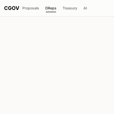
CGOV
Proposals
DReps
Treasury
AI
Dori
drep1yte...r6kuak
Stimmkraft
53.76M
ADA
Delegatoren
125