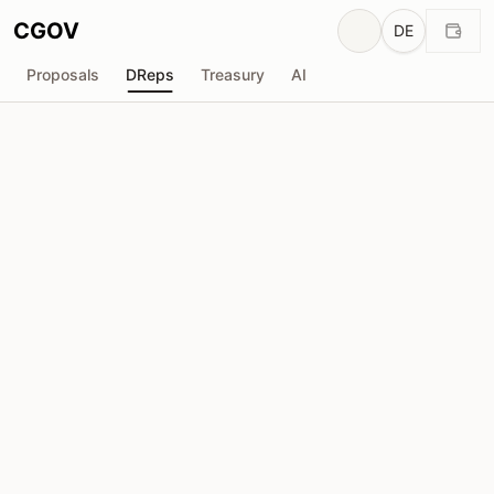
CGOV
DE
Proposals
DReps
Treasury
AI
T
TOPO
drep1yt5...ypa5d7
Stimmkraft
948.9K
ADA
Delegatoren
63