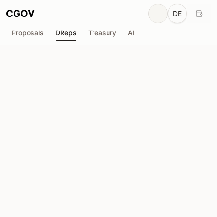
CGOV
DE
Proposals
DReps
Treasury
AI
CardanoSky
drep1yt4...cea7dq
Stimmkraft
1.29M
ADA
Delegatoren
5