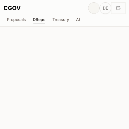
CGOV
DE
Proposals
DReps
Treasury
AI
N
NEDSCAVE.IO
drep1ygx...nxkszd
Stimmkraft
30.59M
ADA
Delegatoren
60