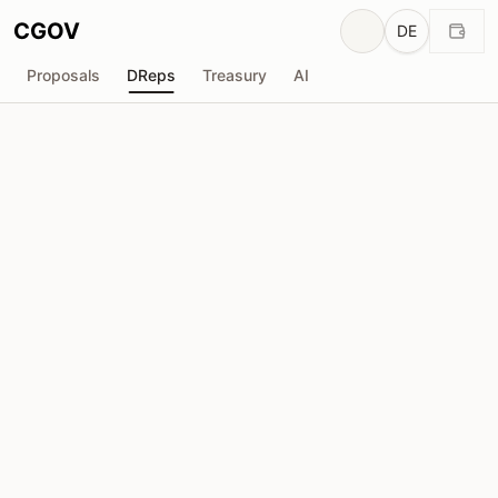
CGOV
DE
Proposals
DReps
Treasury
AI
ada_ddy
drep1ygh...69he2u
Stimmkraft
652.7K
ADA
Delegatoren
11