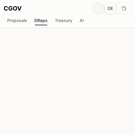
CGOV
DE
Proposals
DReps
Treasury
AI
Cardano Feed
drep1yft...wmwv5f
Stimmkraft
706.4K
ADA
Delegatoren
40