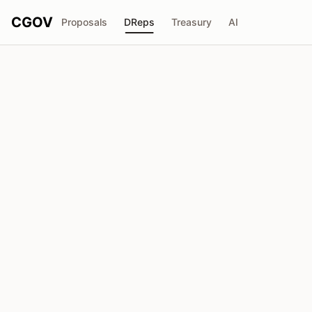
CGOV
Proposals
DReps
Treasury
AI
A
anonDREP
drep1yf8...qv9aav
Stimmkraft
1.15M
ADA
Delegatoren
7