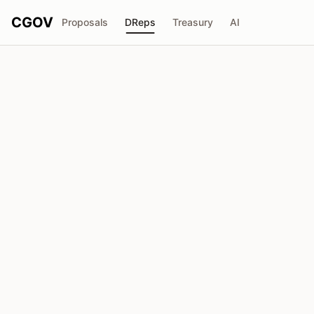
CGOV
Proposals
DReps
Treasury
AI
Cardano Foundation
drep1ydp...sjaelx
Stimmkraft
123.73M
ADA
Delegatoren
760