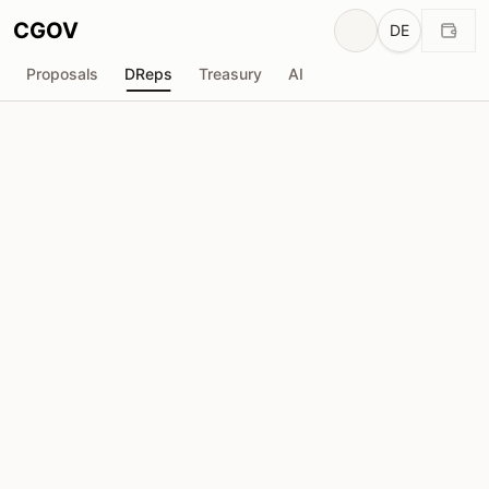
CGOV
DE
Proposals
DReps
Treasury
AI
H
Holger
drep1y2k...y0eyf8
Stimmkraft
9.63M
ADA
Delegatoren
212