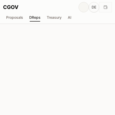
CGOV
DE
Proposals
DReps
Treasury
AI
Rodrigo-[CHIL]
drep1y2j...qyjy36
Stimmkraft
17.40M
ADA
Delegatoren
670